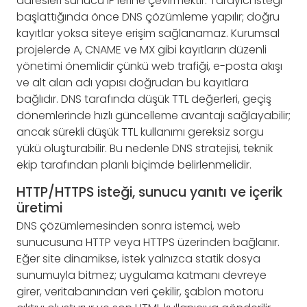
adresleri sunucu IP’lerine çevirmektir. Tarayıcı isteği
başlattığında önce DNS çözümleme yapılır; doğru
kayıtlar yoksa siteye erişim sağlanamaz. Kurumsal
projelerde A, CNAME ve MX gibi kayıtların düzenli
yönetimi önemlidir çünkü web trafiği, e-posta akışı
ve alt alan adı yapısı doğrudan bu kayıtlara
bağlıdır. DNS tarafında düşük TTL değerleri, geçiş
dönemlerinde hızlı güncelleme avantajı sağlayabilir;
ancak sürekli düşük TTL kullanımı gereksiz sorgu
yükü oluşturabilir. Bu nedenle DNS stratejisi, teknik
ekip tarafından planlı biçimde belirlenmelidir.
HTTP/HTTPS isteği, sunucu yanıtı ve içerik
üretimi
DNS çözümlemesinden sonra istemci, web
sunucusuna HTTP veya HTTPS üzerinden bağlanır.
Eğer site dinamikse, istek yalnızca statik dosya
sunumuyla bitmez; uygulama katmanı devreye
girer, veritabanından veri çekilir, şablon motoru