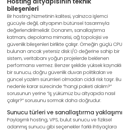
Hosting altyapısının teknik
bileşenleri
Bir hosting hizmetinin kalitesi, yalnızca işlemci
gücüyle değil, altyapının bütünsel tasarımıyla
değerlendirilmelidir. Donanım, sanallaştırma
katmanı, depolama mimarisi, ağ topolojisi ve
güvenlik bileşenleri birlikte çalışır. Örneğin güçlü CPU
bulunan ancak yetersiz disk I/O değerine sahip bir
sistem, veritabanı yoğun projelerde beklenen
performansı vermez. Benzer şekilde yüksek kaynaklı
bir sunucu, doğru güvenlik duvarı politikaları ve
güncel yazılım sürümleri olmadan ciddi risk taşır. Bu
nedenle karar sürecinde “hangi paketi alalım?”
sorusunun yerine “iş yükümüz bu altyapıda nasıl
çalışır?” sorusunu sormak daha doğrudur.
Sunucu türleri ve sanallaştırma yaklaşımı
Paylaşımlı hosting, VPS, bulut sunucu ve fiziksel
adanmış sunucu gibi seçenekler farklı ihtiyaçlara