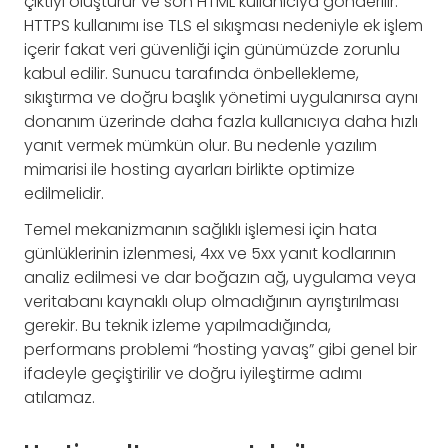
çıktıyı oluşturur ve son HTML kullanıcıya gönderilir.
HTTPS kullanımı ise TLS el sıkışması nedeniyle ek işlem
içerir fakat veri güvenliği için günümüzde zorunlu
kabul edilir. Sunucu tarafında önbellekleme,
sıkıştırma ve doğru başlık yönetimi uygulanırsa aynı
donanım üzerinde daha fazla kullanıcıya daha hızlı
yanıt vermek mümkün olur. Bu nedenle yazılım
mimarisi ile hosting ayarları birlikte optimize
edilmelidir.
Temel mekanizmanın sağlıklı işlemesi için hata
günlüklerinin izlenmesi, 4xx ve 5xx yanıt kodlarının
analiz edilmesi ve dar boğazın ağ, uygulama veya
veritabanı kaynaklı olup olmadığının ayrıştırılması
gerekir. Bu teknik izleme yapılmadığında,
performans problemi “hosting yavaş” gibi genel bir
ifadeyle geçiştirilir ve doğru iyileştirme adımı
atılamaz.