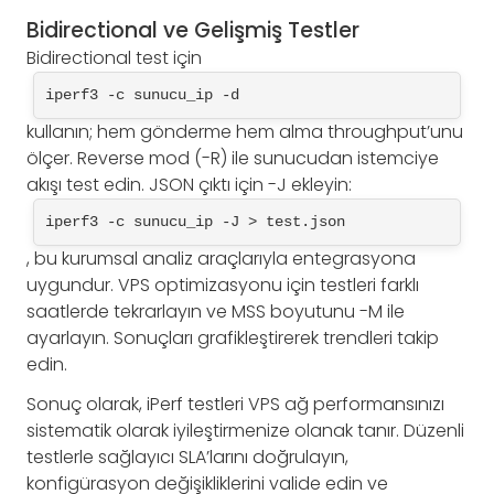
Bidirectional ve Gelişmiş Testler
Bidirectional test için
iperf3 -c sunucu_ip -d
kullanın; hem gönderme hem alma throughput’unu
ölçer. Reverse mod (-R) ile sunucudan istemciye
akışı test edin. JSON çıktı için -J ekleyin:
iperf3 -c sunucu_ip -J > test.json
, bu kurumsal analiz araçlarıyla entegrasyona
uygundur. VPS optimizasyonu için testleri farklı
saatlerde tekrarlayın ve MSS boyutunu -M ile
ayarlayın. Sonuçları grafikleştirerek trendleri takip
edin.
Sonuç olarak, iPerf testleri VPS ağ performansınızı
sistematik olarak iyileştirmenize olanak tanır. Düzenli
testlerle sağlayıcı SLA’larını doğrulayın,
konfigürasyon değişikliklerini valide edin ve