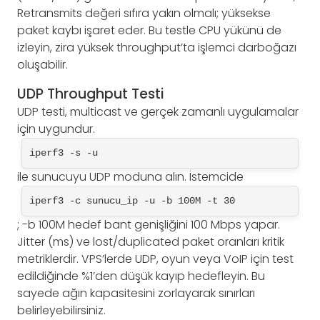
Retransmits değeri sıfıra yakın olmalı; yüksekse
paket kaybı işaret eder. Bu testle CPU yükünü de
izleyin, zira yüksek throughput’ta işlemci darboğazı
oluşabilir.
UDP Throughput Testi
UDP testi, multicast ve gerçek zamanlı uygulamalar
için uygundur.
iperf3 -s -u
ile sunucuyu UDP moduna alın. İstemcide
iperf3 -c sunucu_ip -u -b 100M -t 30
; -b 100M hedef bant genişliğini 100 Mbps yapar.
Jitter (ms) ve lost/duplicated paket oranları kritik
metriklerdir. VPS’lerde UDP, oyun veya VoIP için test
edildiğinde %1’den düşük kayıp hedefleyin. Bu
sayede ağın kapasitesini zorlayarak sınırları
belirleyebilirsiniz.