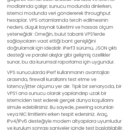
modlarında çalışır; sunucu modunda dinlerken,
istemci modunda veri göndererek throughput
hesaplar. VPS ortamlarında tercih edilmesinin
nedeni, düşük kaynak tüketimi ve hassas ölçüm
yeteneğidir. Örneğin, bulut tabanlı VPS’lerde
sağlayıcıların vaat ettiği bant genişliğini
doğrulamak için idealdir. iPerf3 sürümü, JSON çıktı
desteği ve paralel akışlar gibi gelişmiş özellikler
sunar, bu da kurumsal raporlama için uygundur.
VPS sunucularda iPerf kullanmanın avantajları
arasında, firewall kurallarını test etme ve
latency/jitter ölçümü yer alır. Tipik bir senaryoda, bir
VPS’i ana sunucu olarak yapılandırıp uzak bir
istemciden test ederek gerçek dünya koşullarını
simüle edebilirsiniz. Bu sayede, peering sorunları
veya NIC limitlerini erken tespit edersiniz. Araç,
IPv4/IPv6 desteğiyle modern altyapılara uyumludur
ve kurulum sonrası saniyeler içinde test başlatılabilir.