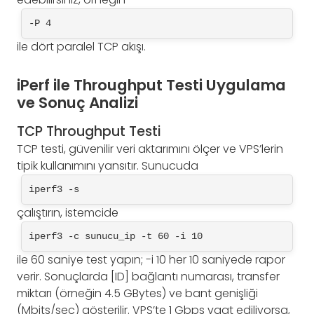
-P 4
ile dört paralel TCP akışı.
iPerf ile Throughput Testi Uygulama
ve Sonuç Analizi
TCP Throughput Testi
TCP testi, güvenilir veri aktarımını ölçer ve VPS’lerin
tipik kullanımını yansıtır. Sunucuda
iperf3 -s
çalıştırın, istemcide
iperf3 -c sunucu_ip -t 60 -i 10
ile 60 saniye test yapın; -i 10 her 10 saniyede rapor
verir. Sonuçlarda [ID] bağlantı numarası, transfer
miktarı (örneğin 4.5 GBytes) ve bant genişliği
(Mbits/sec) gösterilir. VPS’te 1 Gbps vaat ediliyorsa,