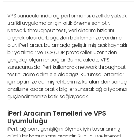
VPS sunucularında ağ performansı, özellikle yüksek
trafikli uygulamalar için kritik öneme sahiptir.
Network throughput testi, veri aktarım hızlarını
ölçerek olası darboğazları belirlemenize yardımcı
olur. iPerf aracı, bu amaçla geliştirilmiş açık kaynaklı
bir yazılımdır ve TCP/UDP protokolleri üzerinden
gerçekçi ölçümler sağlar. Bu makalede, VPS
sunucunuzda iPerf kullanarak network throughput
testini adım adım ele alacağız. Kurumsal ortamlar
için optimize edilmiş rehberimiz, kurulumdan sonuç
analizine kadar pratik bilgiler sunarak ağ altyapınızı
güçlendirmenize katkı sağlayacak.
iPerf Aracının Temelleri ve VPS
Uyumluluğu
iPerf, ağ bant genişliğini ölçmek için tasarlanmış
güçlü bir komut satırı aracıdır. Sunucu ve istemci