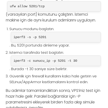
ufw allow 5201/tcp
(varsayılan port) komutunu çalıştırın. İstemci
makine için de aynı kurulum adımlarını uygulayın.
Sunucu modunu başlatın:
iperf3 -s -p 5201
. Bu, 5201 portunda dinleme yapar.
İstemci tarafında test başlatın:
iperf3 -c sunucu_ip -p 5201 -t 30
. Burada -t 30 saniye süre belirtir.
Güvenlik için firewall kurallarını kalıcı hale getirin ve
SELinux/AppArmor kısıtlamalarını kontrol edin.
Bu adımlar tamamlandıktan sonra, VPS’iniz test için
hazır hale gelir. Paralel bağlantılar için -P
parametresini ekleyerek birden fazla akışı simüle
edebilirsiniz, örneğin