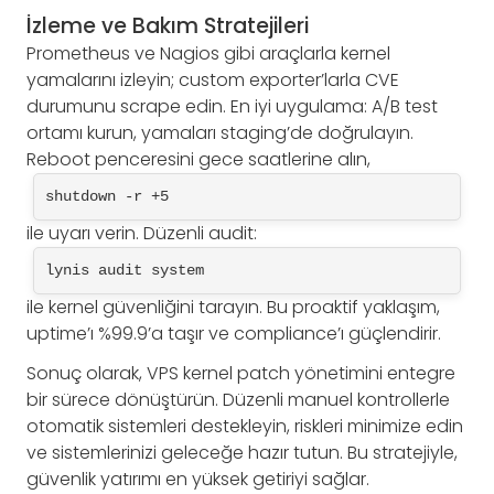
İzleme ve Bakım Stratejileri
Prometheus ve Nagios gibi araçlarla kernel
yamalarını izleyin; custom exporter’larla CVE
durumunu scrape edin. En iyi uygulama: A/B test
ortamı kurun, yamaları staging’de doğrulayın.
Reboot penceresini gece saatlerine alın,
shutdown -r +5
ile uyarı verin. Düzenli audit:
lynis audit system
ile kernel güvenliğini tarayın. Bu proaktif yaklaşım,
uptime’ı %99.9’a taşır ve compliance’ı güçlendirir.
Sonuç olarak, VPS kernel patch yönetimini entegre
bir sürece dönüştürün. Düzenli manuel kontrollerle
otomatik sistemleri destekleyin, riskleri minimize edin
ve sistemlerinizi geleceğe hazır tutun. Bu stratejiyle,
güvenlik yatırımı en yüksek getiriyi sağlar.