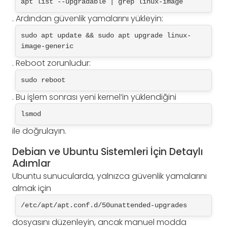
apt list --upgradable | grep linux-image
. Ardından güvenlik yamalarını yükleyin:
sudo apt update && sudo apt upgrade linux-
image-generic
. Reboot zorunludur:
sudo reboot
. Bu işlem sonrası yeni kernel’in yüklendiğini
lsmod
ile doğrulayın.
Debian ve Ubuntu Sistemleri İçin Detaylı
Adımlar
Ubuntu sunucularda, yalnızca güvenlik yamalarını
almak için
/etc/apt/apt.conf.d/50unattended-upgrades
dosyasını düzenleyin, ancak manuel modda