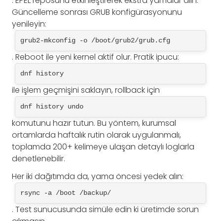
. EPEL reposunu etkinleştirerek ekstra yamalar alın.
Güncelleme sonrası GRUB konfigürasyonunu
yenileyin:
grub2-mkconfig -o /boot/grub2/grub.cfg
. Reboot ile yeni kernel aktif olur. Pratik ipucu:
dnf history
ile işlem geçmişini saklayın, rollback için
dnf history undo
komutunu hazır tutun. Bu yöntem, kurumsal
ortamlarda haftalık rutin olarak uygulanmalı,
toplamda 200+ kelimeye ulaşan detaylı loglarla
denetlenebilir.
Her iki dağıtımda da, yama öncesi yedek alın:
rsync -a /boot /backup/
. Test sunucusunda simüle edin ki üretimde sorun