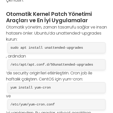
çıkmasın.
Otomatik Kernel Patch Yönetimi
Araçları ve En İyi Uygulamalar
Otomatik yönetim, zaman tasarrufu sağlar ve insan
hatasını önler. Ubuntu’da unattended-upgrades
kurun:
sudo apt install unattended-upgrades
, ardından
/etc/apt/apt.conf.d/50unattended-upgrades
‘de security origin’leri etkinleştirin. Cron job ile
haftalık çalıştırın. CentOS için yum-cron:
yum install yum-cron
ve
/etc/yum/yum-cron.conf
‘yi yapılandırın. Bu araçlar, reboot gerektiren