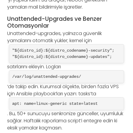
yamaları mail bildirimiyle işaretler.
Unattended-Upgrades ve Benzer
Otomasyonlar
Unattended-upgrades, yalnızca güvenlik
yamalarını otomatik yükler; kernel için
"${distro_id}:${distro_codename}-security"; 
"${distro_id}:${distro_codename}-updates";
satırlarını ekleyin. Logları
/var/log/unattended-upgrades/
‘de takip edin. Kurumsal ölçekte, birden fazla VPS
için Ansible playbook’ları yazın: tasks’ta
apt: name=linux-generic state=latest
. Bu, 50+ sunucuyu senkronize günceller, uyumluluk
sağlar. Haftalık raporlama script’i entegre edin ki
eksik yamalar kaçmasın.