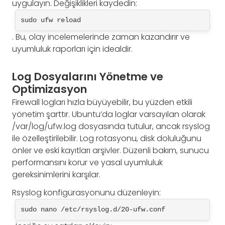
uygulayın. Değişiklikleri kaydedin:
sudo ufw reload
. Bu, olay incelemelerinde zaman kazandırır ve
uyumluluk raporları için idealdir.
Log Dosyalarını Yönetme ve
Optimizasyon
Firewall logları hızla büyüyebilir, bu yüzden etkili
yönetim şarttır. Ubuntu’da loglar varsayılan olarak
/var/log/ufw.log dosyasında tutulur, ancak rsyslog
ile özelleştirilebilir. Log rotasyonu, disk doluluğunu
önler ve eski kayıtları arşivler. Düzenli bakım, sunucu
performansını korur ve yasal uyumluluk
gereksinimlerini karşılar.
Rsyslog konfigürasyonunu düzenleyin:
sudo nano /etc/rsyslog.d/20-ufw.conf