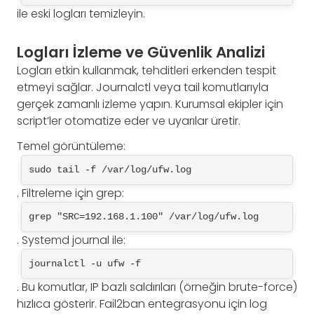
ile eski logları temizleyin.
Logları İzleme ve Güvenlik Analizi
Logları etkin kullanmak, tehditleri erkenden tespit
etmeyi sağlar. Journalctl veya tail komutlarıyla
gerçek zamanlı izleme yapın. Kurumsal ekipler için
script’ler otomatize eder ve uyarılar üretir.
Temel görüntüleme:
sudo tail -f /var/log/ufw.log
. Filtreleme için grep:
grep "SRC=192.168.1.100" /var/log/ufw.log
. Systemd journal ile:
journalctl -u ufw -f
. Bu komutlar, IP bazlı saldırıları (örneğin brute-force)
hızlıca gösterir. Fail2ban entegrasyonu için log