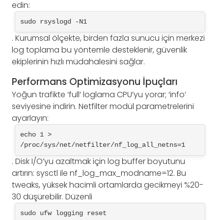
edin:
sudo rsyslogd -N1
. Kurumsal ölçekte, birden fazla sunucu için merkezi
log toplama bu yöntemle desteklenir, güvenlik
ekiplerinin hızlı müdahalesini sağlar.
Performans Optimizasyonu İpuçları
Yoğun trafikte ‘full’ loglama CPU’yu yorar; ‘info’
seviyesine indirin. Netfilter modül parametrelerini
ayarlayın:
echo 1 > 
/proc/sys/net/netfilter/nf_log_all_netns=1
. Disk I/O’yu azaltmak için log buffer boyutunu
artırın: sysctl ile nf_log_max_modname=12. Bu
tweaks, yüksek hacimli ortamlarda gecikmeyi %20-
30 düşürebilir. Düzenli
sudo ufw logging reset