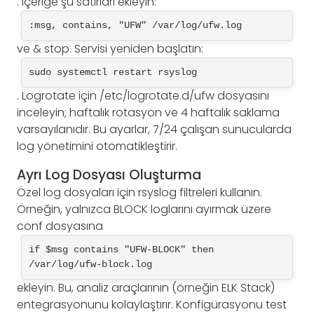
. İçeriğe şu satırları ekleyin:
:msg, contains, "UFW" /var/log/ufw.log
ve & stop. Servisi yeniden başlatın:
sudo systemctl restart rsyslog
. Logrotate için /etc/logrotate.d/ufw dosyasını
inceleyin; haftalık rotasyon ve 4 haftalık saklama
varsayılanıdır. Bu ayarlar, 7/24 çalışan sunucularda
log yönetimini otomatikleştirir.
Ayrı Log Dosyası Oluşturma
Özel log dosyaları için rsyslog filtreleri kullanın.
Örneğin, yalnızca BLOCK loglarını ayırmak üzere
conf dosyasına
if $msg contains "UFW-BLOCK" then 
/var/log/ufw-block.log
ekleyin. Bu, analiz araçlarının (örneğin ELK Stack)
entegrasyonunu kolaylaştırır. Konfigürasyonu test