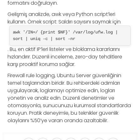
formatını doğrulayın.
Gelişmiş analizde, awk veya Python script’leri
kullanın. Örnek script: Saldırı sayısını saymak için
awk '/IN=/ {print $NF}' /var/log/ufw.log | 
sort | uniq -c | sort -nr
. Bu, en aktif IP’leri listeler ve bloklama kararlarını
hızlandırır. Düzenli inceleme, zero-day tehditlere
karşı proaktif koruma sağlar.
Firewall rule logging, Ubuntu Server güvenliğinin
temel taşlarından biridir. Bu rehberdeki adımları
uygulayarak, loglamayı optimize edin, logları
yönetin ve analiz edin. Düzenli denetimler ve
otomasyonla, sunucunuzu kurumsal standartlarda
koruyun. Pratik deneyimle, bu teknikler güvenlik
olaylarını %50’ye varan oranda azaltabilir.