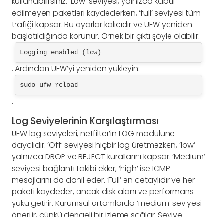
kullanabilirsiniz. ‘Low’ seviyesi, yalnızca kabul
edilmeyen paketleri kaydederken, ‘full’ seviyesi tüm
trafiği kapsar. Bu ayarlar kalıcıdır ve UFW yeniden
başlatıldığında korunur. Örnek bir çıktı şöyle olabilir:
Logging enabled (low)
. Ardından UFW’yi yeniden yükleyin:
sudo ufw reload
.
Log Seviyelerinin Karşılaştırması
UFW log seviyeleri, netfilter’in LOG modülüne
dayalıdır. ‘Off’ seviyesi hiçbir log üretmezken, ‘low’
yalnızca DROP ve REJECT kurallarını kapsar. ‘Medium’
seviyesi bağlantı takibi ekler, ‘high’ ise ICMP
mesajlarını da dahil eder. ‘Full’ en detaylıdır ve her
paketi kaydeder, ancak disk alanı ve performans
yükü getirir. Kurumsal ortamlarda ‘medium’ seviyesi
önerilir, çünkü dengeli bir izleme sağlar. Seviye