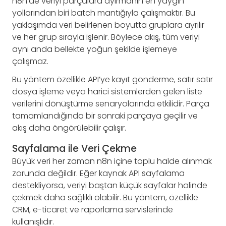
n8n’de veriyi parçalara ayırmanın en yaygın
yollarından biri batch mantığıyla çalışmaktır. Bu
yaklaşımda veri belirlenen boyutta gruplara ayrılır
ve her grup sırayla işlenir. Böylece akış, tüm veriyi
aynı anda bellekte yoğun şekilde işlemeye
çalışmaz.
Bu yöntem özellikle API’ye kayıt gönderme, satır satır
dosya işleme veya harici sistemlerden gelen liste
verilerini dönüştürme senaryolarında etkilidir. Parça
tamamlandığında bir sonraki parçaya geçilir ve
akış daha öngörülebilir çalışır.
Sayfalama ile Veri Çekme
Büyük veri her zaman n8n içine toplu halde alınmak
zorunda değildir. Eğer kaynak API sayfalama
destekliyorsa, veriyi baştan küçük sayfalar halinde
çekmek daha sağlıklı olabilir. Bu yöntem, özellikle
CRM, e-ticaret ve raporlama servislerinde
kullanışlıdır.