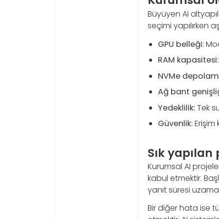
Büyüyen AI altyapı
seçimi yapılırken aş
GPU belleği:
Mode
RAM kapasitesi:
NVMe depolam
Ağ bant genişliğ
Yedeklilik:
Tek su
Güvenlik:
Erişim 
Sık yapılan
Kurumsal AI projele
kabul etmektir. Baş
yanıt süresi uzamas
Bir diğer hata ise 