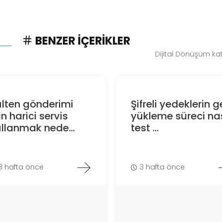
BENZER İÇERIKLER
Dijital Dönüşüm kat
lten gönderimi
Şifreli yedeklerin g
in harici servis
yükleme süreci nas
llanmak nede...
test ...
3 hafta önce
3 hafta önce