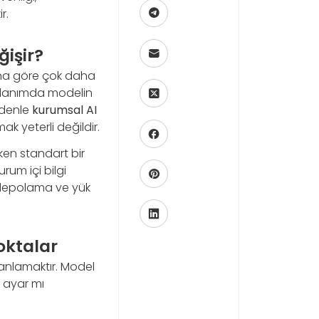
r.
işir?
rına göre çok daha
kullanımda modelin
edenle
kurumsal AI
k yeterli değildir.
ken standart bir
rum içi bilgi
ı depolama ve yük
oktalar
anlamaktır. Model
e ayar mı