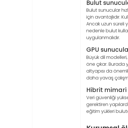
Bulut sunucul
Bulut sunucular hız
için avantajlıdır. K
Ancak uzun süreli y
nedenle bulut kull
uygulanmalıdır.
GPU sunucula
Büyük dil modeller
öne çıkar. Burada y
altyapısı da öneml
daha yavaş çalışma
Hibrit mimari
Veri güvenliği yük
gerektiren yapılarda
eğitim yükleri bulu
Kurumsal ölç