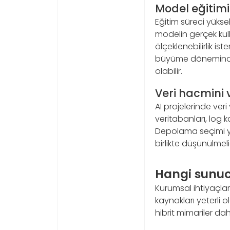
Model eğitimi 
Eğitim süreci yüksek
modelin gerçek kull
ölçeklenebilirlik i
büyüme döneminde 
olabilir.
Veri hacmini 
AI projelerinde veri
veritabanları, log k
Depolama seçimi ya
birlikte düşünülmelid
Hangi sunuc
Kurumsal ihtiyaçlar
kaynakları yeterli o
hibrit mimariler dah