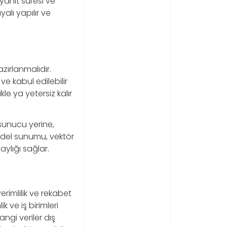
 yanıt süresi ve
alı yapılır ve
zırlanmalıdır.
ve kabul edilebilir
kle ya yetersiz kalır
 sunucu yerine,
Model sunumu, vektör
ylığı sağlar.
erimlilik ve rekabet
 ve iş birimleri
angi veriler dış