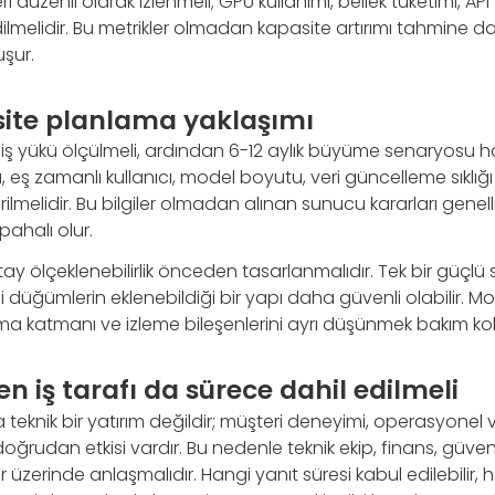
ri düzenli olarak izlenmeli; GPU kullanımı, bellek tüketimi, API
ilmelidir. Bu metrikler olmadan kapasite artırımı tahmine day
uşur.
site planlama yaklaşımı
iş yükü ölçülmeli, ardından 6-12 aylık büyüme senaryosu ha
 eş zamanlı kullanıcı, model boyutu, veri güncelleme sıklığı 
irilmelidir. Bu bilgiler olmadan alınan sunucu kararları genelli
ahalı olur.
atay ölçeklenebilirlik önceden tasarlanmalıdır. Tek bir güçlü
i düğümlerin eklenebildiği bir yapı daha güvenli olabilir. 
a katmanı ve izleme bileşenlerini ayrı düşünmek bakım kola
en iş tarafı da sürece dahil edilmeli
a teknik bir yatırım değildir; müşteri deneyimi, operasyonel v
ğrudan etkisi vardır. Bu nedenle teknik ekip, finans, güvenlik
 üzerinde anlaşmalıdır. Hangi yanıt süresi kabul edilebilir, h