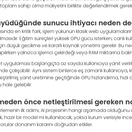
e toplam sahip olma maliyetini birlikte değerlendirmek gereki
büyüdüğünde sunucu ihtiyacı neden değ
sında en kritik fark, işlem yükünün klasik web uygulamala
masıdır. Eğitim süreçleri yüksek GPU gücü isterken, canlı 
 için düşük gecikme ve kararlı kaynak yönetimi gerekir. Bu n
pılırken yalnızca işlemci çekirdeği veya RAM miktarına bakma
t uygulaması başlangıçta az sayıda kullanıcıya yanıt verir
e çalışabilir. Aynı sistem binlerce eş zamanlı kullanıcıya, ku
leştirilmiş yanıt üretimine geçtiğinde GPU hızlandırma, hızl
hale gelebilir.
eden önce netleştirilmesi gereken n
irlemenin ilk adımı, AI projesinin hangi aşamada olduğunu 
k, hazır bir model mi kullanılacak, yoksa kurum verisiyle inc
rular donanım kararını doğrudan etkiler.