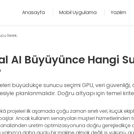
Anasayfa
Mobil Uygulama
Yazılım
u Gerek...
l AI Büyüyünce Hangi S
?
leri büyüdükçe sunucu seçimi GPU, veri güvenliği, öl
iyle planlanmalıdır. Doğru altyapı için temel kriter
â projeleri ilk aşamada çoğu zaman sınırlı veri, küçük eki
başlar. Ancak kullanım senaryoları müşteri hizmetlerinden
e analizinden üretim optimizasyonuna doğru genişledikçe alt
 yalnızca daha güçlü bir makine almak değil; iş yükünü, güv