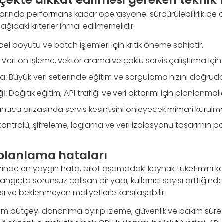
larında performans kadar operasyonel sürdürülebilirlik de 
ağıdaki kriterler ihmal edilmemelidir:
l boyutu ve batch işlemleri için kritik öneme sahiptir.
Veri ön işleme, vektör arama ve çoklu servis çalıştırma için y
a:
Büyük veri setlerinde eğitim ve sorgulama hızını doğrudan
i:
Dağıtık eğitim, API trafiği ve veri aktarımı için planlanmalıd
nucu arızasında servis kesintisini önleyecek mimari kurulmal
kontrolü, şifreleme, loglama ve veri izolasyonu tasarımın pa
 planlama hataları
rinde en yaygın hata, pilot aşamadaki kaynak tüketimini kalı
langıçta sorunsuz çalışan bir yapı, kullanıcı sayısı arttığın
ı ve beklenmeyen maliyetlerle karşılaşabilir.
tüm bütçeyi donanıma ayırıp izleme, güvenlik ve bakım süreç