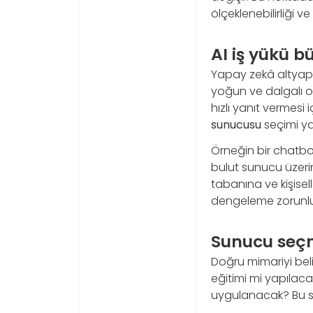
ölçeklenebilirliği v
AI iş yükü 
Yapay zekâ altyapı
yoğun ve dalgalı ol
hızlı yanıt vermesi
sunucusu
seçimi ya
Örneğin bir chatbo
bulut sunucu üzerind
tabanına ve kişisel
dengeleme zorunlu 
Sunucu seçm
Doğru mimariyi bel
eğitimi mi yapılaca
uygulanacak? Bu so