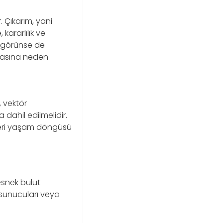
. Çıkarım, yani
ararlılık ve
ik görünse de
masına neden
, vektör
 dahil edilmelidir.
veri yaşam döngüsü
esnek bulut
U sunucuları veya