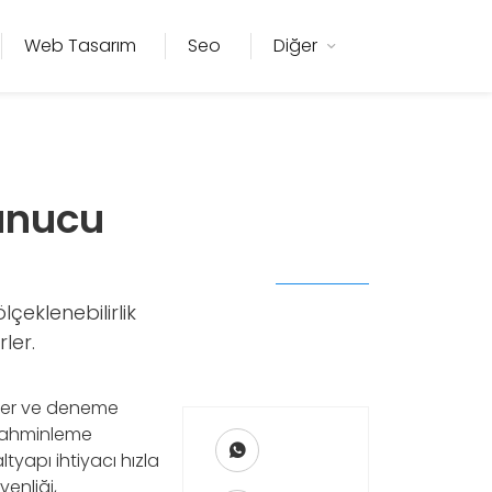
Web Tasarım
Seo
Diğer
unucu
çeklenebilirlik
ler.
pler ve deneme
 tahminleme
yapı ihtiyacı hızla
enliği,