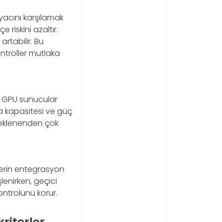
yacını karşılamak
 riskini azaltır.
rtabilir. Bu
ntroller mutlaka
e GPU sunucular
ma kapasitesi ve güç
beklenenden çok
derin entegrasyon
şlenirken, geçici
ontrolünü korur.
riterler