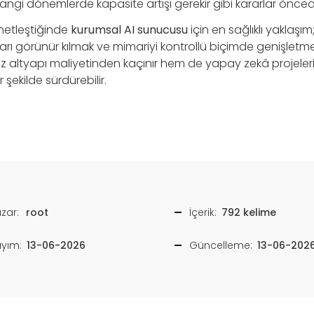
gi dönemlerde kapasite artışı gerekir gibi kararlar öncede
netleştiğinde
kurumsal AI sunucusu
için en sağlıklı yaklaşı
rı görünür kılmak ve mimariyi kontrollü biçimde genişletme
z altyapı maliyetinden kaçınır hem de yapay zekâ projeleri
şekilde sürdürebilir.
zar:
root
İçerik:
792 kelime
ayım:
13-06-2026
Güncelleme:
13-06-202