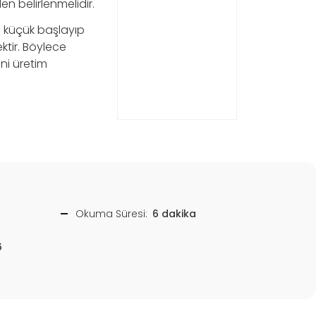
n belirlenmelidir.
m; küçük başlayıp
ktir. Böylece
ni üretim
Okuma Süresi:
6 dakika
6