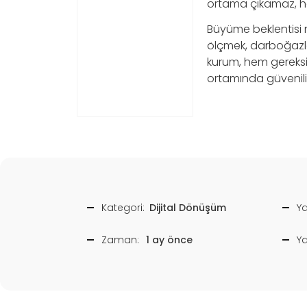
ortama çıkamaz, han
Büyüme beklentisi 
ölçmek, darboğazla
kurum, hem gereksi
ortamında güvenilir 
Kategori:
Dijital Dönüşüm
Ya
Zaman:
1 ay önce
Y