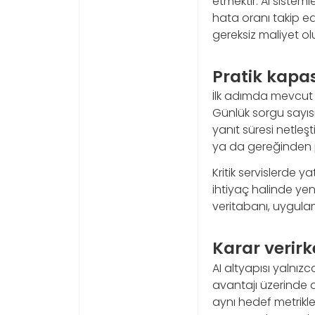
etmektir. AI sistemle
hata oranı takip ed
gereksiz maliyet ol
Pratik kapa
İlk adımda mevcut 
Günlük sorgu sayısı,
yanıt süresi netleşt
ya da gereğinden p
Kritik servislerde y
ihtiyaç halinde yen
veritabanı, uygulam
Karar verirk
AI altyapısı yalnızc
avantajı üzerinde do
aynı hedef metrikler