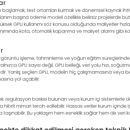
ar
lı başlamak, test ortamları kurmak ve dönemsel kaynak ihti
ullanım başına ödeme modeli özellikle belirsiz projelerde bütçe
üksek GPU kullanımı söz konusu olduğunda maliyetler hızla a
anımında kota, otomatik kapanma ve maliyet alarmı gibi ko
r
i, görüntü işleme, tahminleme ve yoğun eğitim süreçlerind
alnızca GPU sayısı değil, GPU belleği, veri yolu hızı, soğut
idir. Yanlış seçilen GPU, modelin hiç çalışmamasına veya 
sına yol açabilir.
sek, regülasyon baskısı bulunan veya kurum içi sistemlerle 
 hibrit mimari tercih edilebilir. Hassas veriler kurum içinde i
ta taşınabilir. Bu yaklaşım hem esneklik sağlar hem de veri k
ekte dikkat edilmesi gereken teknik k