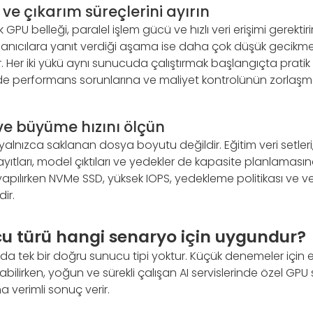
ve çıkarım süreçlerini ayırın
 GPU belleği, paralel işlem gücü ve hızlı veri erişimi gerektirir
anıcılara yanıt verdiği aşama ise daha çok düşük gecikme, k
ster. Her iki yükü aynı sunucuda çalıştırmak başlangıçta prat
performans sorunlarına ve maliyet kontrolünün zorlaş
ve büyüme hızını ölçün
 yalnızca saklanan dosya boyutu değildir. Eğitim veri setleri
ayıtları, model çıktıları ve yedekler de kapasite planlamasına
pılırken NVMe SSD, yüksek IOPS, yedekleme politikası ve 
ir.
u türü hangi senaryo için uygundur?
da tek bir doğru sunucu tipi yoktur. Küçük denemeler için 
labilirken, yoğun ve sürekli çalışan AI servislerinde özel GP
a verimli sonuç verir.