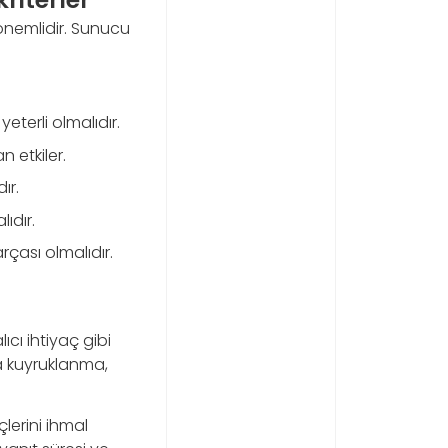
önemlidir. Sunucu
eterli olmalıdır.
 etkiler.
ır.
ıdır.
rçası olmalıdır.
cı ihtiyaç gibi
da kuyruklanma,
lerini ihmal