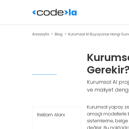
Anasayfa
Blog
Kurumsal AI Büyüyünce Hangi Sunuc
Kurumsa
Gerekir
Kurumsal AI proje
ve maliyet denges
Kurumsal yapay zek
amaçlı modellerle 
Reklam Alanı
sistemlerine, belg
değişir. Bu noktada