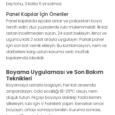
bej tonu, 3 katla 5 yıl solmaz.
Panel Kapılar İçin Öneriler
Panel kapılarda epoksi astar ve poliüretan boya
tercih edin; düz yüzeylerde rulo mükemmeldir. İlk kat
astarı inceltmeden sürün, 24 saat bekleyin. İkinci ve
üçüncü katı 2 saat arayla uygulayın. Parlak panel
için son kat vernik ekleyin. Bu kombinasyon, nem ve
darbelere karşı üstün koruma verir; mutfak
kapılarında idealdir.
Boyama Uygulaması ve Son Bakım
Teknikleri
Boyamaya astarla başlayın, her kat arasında
zımparalayın. Oda sıcaklığı 18-25°C olsun, nem
düşük tutun. Fırçayı boyaya daldırıp fazla kısmını
silkeleyin; rulo için V hareketi yapın. Kenarları önce
boyayın, ortayı sonraya bırakın. Kuruma sonrası,