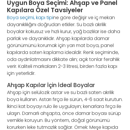
Uygun Boya Seçimi: Ahşap ve Panel
Kapılara Özel Tavsiyeler
Boya seçimi, kapı tipi
ne göre değişir ve iç mekan
dayanıklılığını doğrudan etkiler. Su bazlı akrilik
boyalar kokusuz ve hızlı kurur, yağ bazlılar ise daha
parlak ve dayanıklıdır. Ahşap kapılarda damar
görünümünü korumak için yarı mat boya, panel
kapılarda saten kaplama idealdir. Renk seçiminde,
oda aydınlatmasını dikkate alın; açık tonlar ferahlık
verir. Kaliteli markaların 2-3 litresi, birden fazla kapı
için yeterlidir.
Ahşap Kapılar İçin İdeal Boyalar
Ahşap için selülozik astar ve su bazlı saten akrilik
boya kullanın. Astarı fırça ile sürün, 4-6 saat kurutun.
İkinci kat boyayı rulo ile uygulayın; kenarlara fırça ile
ulaşın. Damarlı ahşapta, önce damar boyası sürüp
vernikle koruyun. Bu yöntem, doğal görünümü
korurken leke tutmazlık sağlar. Örnek: Meşe kapıda