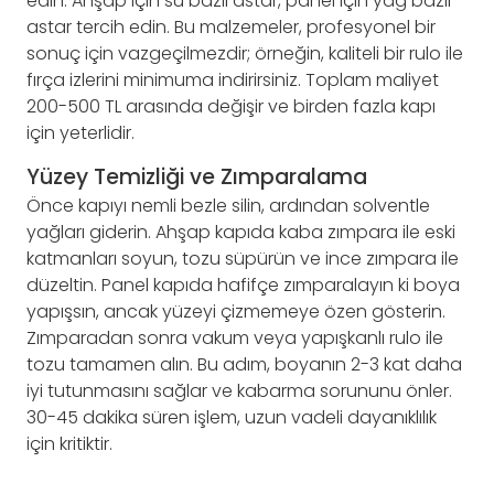
edin. Ahşap için su bazlı astar, panel için yağ bazlı
astar tercih edin. Bu malzemeler, profesyonel bir
sonuç için vazgeçilmezdir; örneğin, kaliteli bir rulo ile
fırça izlerini minimuma indirirsiniz. Toplam maliyet
200-500 TL arasında değişir ve birden fazla kapı
için yeterlidir.
Yüzey Temizliği ve Zımparalama
Önce kapıyı nemli bezle silin, ardından solventle
yağları giderin. Ahşap kapıda kaba zımpara ile eski
katmanları soyun, tozu süpürün ve ince zımpara ile
düzeltin. Panel kapıda hafifçe zımparalayın ki boya
yapışsın, ancak yüzeyi çizmemeye özen gösterin.
Zımparadan sonra vakum veya yapışkanlı rulo ile
tozu tamamen alın. Bu adım, boyanın 2-3 kat daha
iyi tutunmasını sağlar ve kabarma sorununu önler.
30-45 dakika süren işlem, uzun vadeli dayanıklılık
için kritiktir.