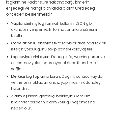
logların ne kadar süre saklanacağı, kimlerin
erişeceği ve hangi olaylarda alarm üretileceği
önceden belirlenmelidir.
Yapılandırılmış log formatı kullanın:
JSON gibi
okunabilir ve işlenebilir formatlar analiz süresini
kısaltır.
Correlation ID ekleyin:
Mikroservisler arasında tek bir
isteğin yolculuğunu takip etmeyi kolaylaştırır.
Log seviyelerini ayırın:
Debug, info, warning, error ve
critical seviyeleri operasyonel önceliklendirme
sağlar.
Merkezi log toplama kurun:
Dağınık sunucu kayıtları
yerine tek noktadan analiz yapılması müdahaleyi
hızlandırır.
Alarm eşiklerini gerçekçi belirleyin:
Gereksiz
bildirimler ekiplerin alarm körlüğü yaşamasına
neden olur.