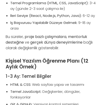
Temel Programlama (HTML, CSS, JavaScript):
3-4
ay (günde 2-3 saat çalışma ile)
İleri Seviye (React, Node.js, Python, Java):
6-12 ay
İş Başvurusu Yapılabilir Düzeye Gelmek:
9-18 ay
arası
Bu süreler,
proje bazlı çalışmalara
,
mentorluk
desteğine
ve
gerçek dünya deneyimlerine
bağlı
olarak değişkenlik gösterebilir.
Kişisel Yazılım Öğrenme Planı (12
Aylık Örnek)
1-3 Ay: Temel Bilgiler
HTML & CSS:
Web sayfası yapısı ve tasarımı
Temel JavaScript:
Değişkenler, döngüler,
fonksiyonlar
Git & GitHub:
Versiyon kontrol sistemleri